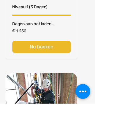
Niveau 1 (3 Dagen)
Dagen aan het laden...
1.250
€ 1.250
euro
Nu boeken