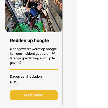
Redden op hoogte
Waar gewerkt wordt op hoogte
kan een incident gebeuren. Wij
leren je goede zorg en hulp te
geven?
Dagen aan het laden...
310
€ 310
euro
Nu boeken