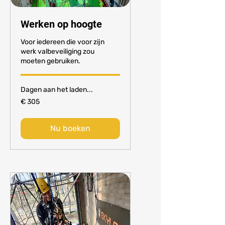
Werken op hoogte
Voor iedereen die voor zijn
werk valbeveiliging zou
moeten gebruiken.
Dagen aan het laden...
305
€ 305
euro
Nu boeken