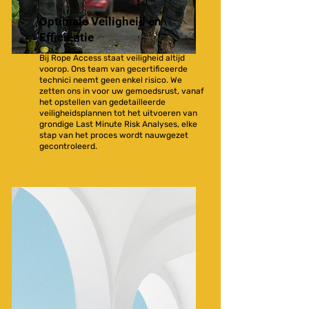
Optimale Veiligheid en
Efficiëntie
Bij Rope Access staat veiligheid altijd
voorop. Ons team van gecertificeerde
technici neemt geen enkel risico. We
zetten ons in voor uw gemoedsrust, vanaf
het opstellen van gedetailleerde
veiligheidsplannen tot het uitvoeren van
grondige Last Minute Risk Analyses, elke
stap van het proces wordt nauwgezet
gecontroleerd.