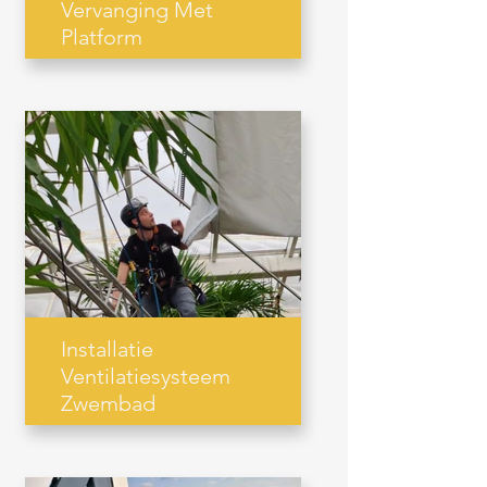
Vervanging Met
Platform
Installatie
Ventilatiesysteem
Zwembad